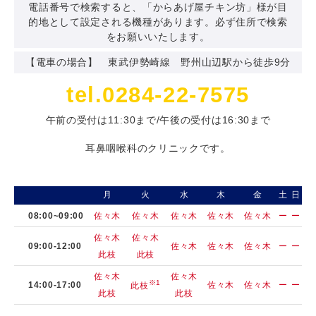
電話番号で検索すると、「からあげ屋チキン坊」様が目
的地として設定される機種があります。必ず住所で検索
をお願いいたします。
【電車の場合】 東武伊勢崎線 野州山辺駅から徒歩9分
tel.0284-22-7575
午前の受付は11:30まで/午後の受付は16:30まで
耳鼻咽喉科のクリニックです。
月
火
水
木
金
土
日
08:00~09:00
佐々木
佐々木
佐々木
佐々木
佐々木
ー
ー
佐々木
佐々木
09:00-12:00
佐々木
佐々木
佐々木
ー
ー
此枝
此枝
佐々木
佐々木
※1
14:00-17:00
佐々木
佐々木
ー
ー
此枝
此枝
此枝