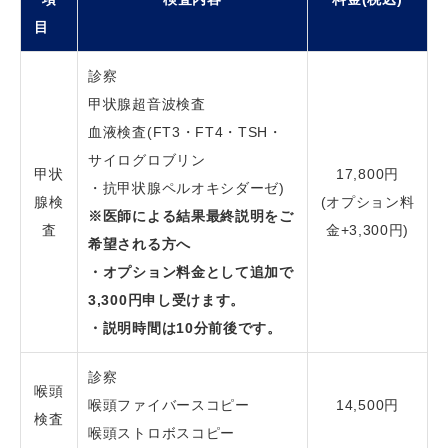
目
診察
甲状腺超音波検査
血液検査(FT3・FT4・TSH・
サイログロブリン
甲状
17,800円
・抗甲状腺ペルオキシダーゼ)
腺検
(オプション料
※医師による結果最終説明をご
査
金+3,300円)
希望される方へ
・オプション料金として追加で
3,300円申し受けます。
・説明時間は10分前後です。
診察
喉頭
喉頭ファイバースコピー
14,500円
検査
喉頭ストロボスコピー