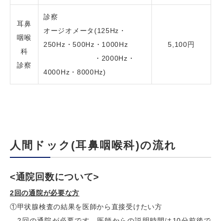
診察
耳鼻
オージオメータ(125Hz・
咽喉
250Hz・500Hz・1000Hz
5,100円
科
・2000Hz・
診察
4000Hz・8000Hz)
人間ドック(耳鼻咽喉科)の流れ
<
通院
回
数
について
>
2回の通院が必要な方
①甲状腺検査の結果を医師から直接受けたい方
2回の通院が必要です。医師からの説明時間は10分前後で